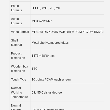
Photo
JPEG ,BMP ,GIF ,PNG
Formats
Audio
MP3,WAV,WMA
Formats
Video Format
MP4,AVI,DIVX,XVID,VOB,DAT,MPG,MPEG,RM,RMVB,MK
Shell
Metal shell+tempered glass
Material
Product
1475*448*84mm
dimension
Wooden box
TBC
dimension
Touch Type
10 points PCAP touch screen
Normal
Working
0 to 55 Celsius degree
Temperature
Normal