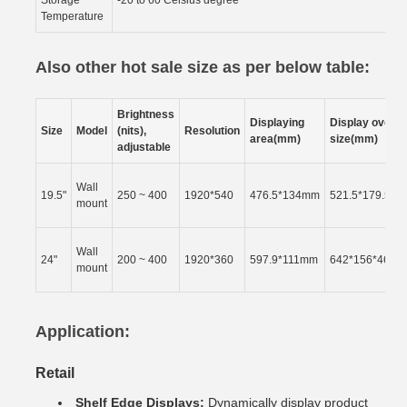
Storage
-20 to 60 Celsius degree
Temperature
Also other hot sale size as per below table:
Brightness
Displaying
Display overall
Size
Model
(nits),
Resolution
area(mm)
size(mm)
adjustable
Wall
19.5"
250 ~ 400
1920*540
476.5*134mm
521.5*179.5*4
mount
Wall
24"
200 ~ 400
1920*360
597.9*111mm
642*156*46.8
mount
Application:
Retail
Shelf Edge Displays:
Dynamically display product