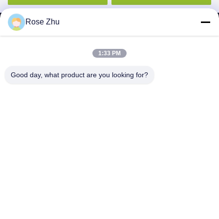
Rose Zhu
1:33 PM
SHENZHEN MERCEDESTECHNOLOGY CO.,
Good day, what product are you looking for?
LTD.
sales6@lcd18.com
+86-189-2289-9266
4/F, 건축 D의 GongChuangYing 공업 단지, Baodan 도로 아니
오 8, Danzhutou의 Nanwan 거리, Longgang 지역, 심천 시,
518114, 중국 (본토)
중국 좋은 품질 와이파이 디지털 간판 공급자. 저작권 2013-2025 Shenzhen