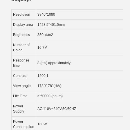
Resolution
3840*1080
Display area
1428.5*401.5mm
Brightness
350cd/m2
Number of
16.7M
Color
Response
8 (ms) approximately
time
Contrast
1200:1
View angle
178°/178°(H/V)
Life Time
> 50000 (hours)
Power
AC 110V~240V,50/60HZ
Supply
Power
180W
Consumption