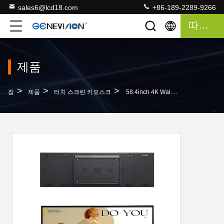
sales6@lcd18.com
+86-189-2289-9266
따옴표
제품
>
>
>
집
제품
터치 스크린 키오스크
58.4inch 4K Wall Mount PCAP Touch Screen LCD Stretched Display Monitor With HDMI In