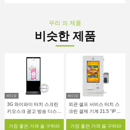
우리 의 제품
비슷한 제품
비디오
비디오
외관 셀프 서비스 터치 스
10점 용량 터치 스크린 셀
플
크린 결제 기계 21.5 "IP65
프 서비스 결제 키오스크
카메라와 함께 방수 벽 장
24인치 데스크톱 프린터
착
가장 좋은 가격 을 구하라
가장 좋은 가격 을 구하라