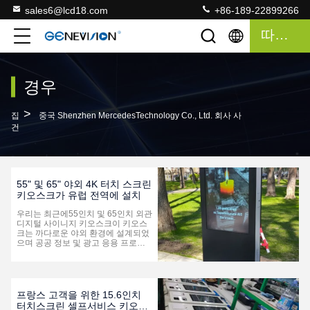
sales6@lcd18.com
+86-189-22899266
따옴표
경우
>
집
중국 Shenzhen MercedesTechnology Co., Ltd. 회사 사
건
55" 및 65" 야외 4K 터치 스크린
키오스크가 유럽 전역에 설치
우리는 최근에55인치 및 65인치 외관
디지털 사이니지 키오스크이 키오스
크는 까다로운 야외 환경에 설계되었
으며 공공 정보 및 광고 응용 프로그
램에 신뢰할 수있는 성능을 제공합니
다. 프로젝트 하이라이트: 사용 가능5
5인치와 65인치 화면 크기 4K Ultra
HD 해상도생생하고 맑은 콘텐츠 디
스플레이를 위해 3000 니트 높은 밝
프랑스 고객을 위한 15.6인치
기직사광선 아래에서도 뛰어난 시야
터치스크린 셀프서비스 키오스