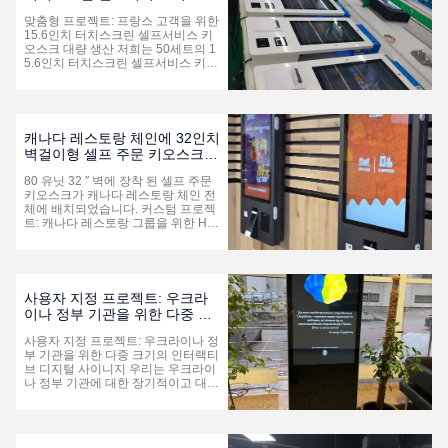
를 보장합니다. IP65 방수 및 먼지 방
크 대량 생산
지 설계장기적인 야외 운용용용 용량
맞춤형 프로젝트: 프랑스 고객을 위한
터치 스크린인터랙티브 사용자 참여
15.6인치 터치스크린 셀프서비스 키
통합HD 카메라맞춤형 인터랙티브 애
오스크 대량 생산 저희는 50세트의 1
플리케이션 가동력:윈도우 11 ...
5.6인치 터치스크린 셀프서비스 키오
스크의 대량 생산을 기쁘게 발표합니
다. 이 제품은 프랑스의 상업 고객을
위해 특별히 맞춤 제작되었습니다. 전
체 물량이 현재 대량 생산 중이며 곧
프랑스로 출하될 예정입니다. 이 컴팩
캐나다 레스토랑 체인에 32인치
트하면서도 강력한 셀프서비스 단말
벽걸이형 셀프 주문 키오스크
기는 다기능 신원 확인, 결제 및 티켓
80대 설치
인쇄 모듈을 통합하여 정부 서비스
80 유닛 32 ′′ 벽에 장착 된 셀프 주문
홀, 공공 센터, 기업 로비, 소매점 및
키오스크가 캐나다 레스토랑 체인 전
기타 고효율 서비스 시나리오에 대한
체에 배치되었습니다. 커스텀 프로젝
원스톱 셀프서비스 솔루션을 ...
트: 캐나다 레스토랑 그룹을 위한 HD
터치 스크린으로 상업적인 셀프 주문
키오스크 우리는 캐나다의 대표적인
레스토랑 체인,북미 음식 서비스 산업
의 장기 파트너. 총80개의 32인치 검
은색 벽에 장착된 셀프 오더 키오스크
사용자 지정 프로젝트: 우크라
국가 전역에 있는 브랜드의 여러 레스
이나 정부 기관을 위한 다중 크
토랑에 설치되어 고객사의 독자적인
기의 인터랙티브 디지털 사이니
주문 소프트웨어와 완전히 통합되어
사용자 지정 프로젝트: 우크라이나 정
지
서비스를 효율화하고 처리량을 증가
부 기관을 위한 다중 크기의 인터랙티
시킵니다.그리고 고객들의 식사 경험
브 디지털 사이니지 우리는 우크라이
을 통합합니다.. 높은 트래픽 레...
나 정부 기관에 대한 장기적이고 대규
모의 인터랙티브 디지털 사이니지 솔
루션을 제공하는 것을 영광으로 생각
합니다.서비스 홀, 기념 공간, 그리고
전국적인 공공장소,43인치, 55인치,