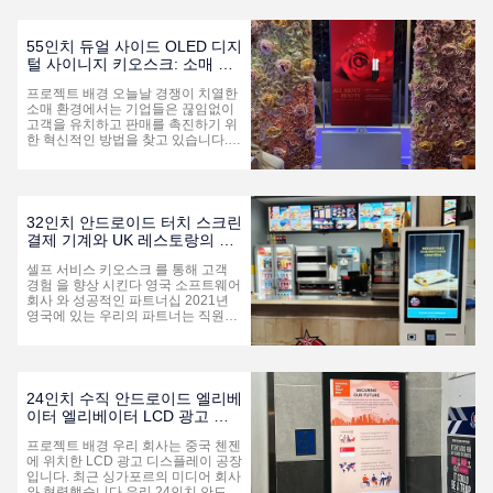
되었습니다. 이 키오스크는 구매자의
자체 AI 인간-기계 상호 작용 소프트
웨어와의 통합을 지원하여 가상 아바
55인치 듀얼 사이드 OLED 디지
타 또는 디지털 비서가 화면에 나타나
털 사이니지 키오스크: 소매 경
승객에게 실시간 답변이나 안내를 제
험을 향상시킵니다
공할 수 있습니다. 이는 공공 장소에
프로젝트 배경 오늘날 경쟁이 치열한
서 매력적이고 지능적이며 사용자 친
소매 환경에서는 기업들은 끊임없이
화적인 경험을 만들어냅니다. 이 시스
고객을 유치하고 판매를 촉진하기 위
템은 Android 및 Windows ...
한 혁신적인 방법을 찾고 있습니다.디
지털 사이니지는 대중을 매료시키고
매력적인 브랜드 메시지를 전달하는
강력한 도구로 부상했습니다.이러한
경향을 인식하여, 우리는 미국에서 화
장품 소매점들을 위해 특별히 설계된
32인치 안드로이드 터치 스크린
최첨단 55인치 양면 OLED 디지털 사
결제 기계와 UK 레스토랑의 메
이니지 키오스크를 개발했습니다. 하
뉴 보드
드웨어 구성 최적의 성능과 시각적 효
셀프 서비스 키오스크 를 통해 고객
과를 보장하기 위해 키오스크는 다음
경험 을 향상 시킨다 영국 소프트웨어
과 같은 최첨단 하드웨어를 통합합니
회사 와 성공적인 파트너십 2021년
다. 고해상도 OLED 디스플레이: 생동
영국에 있는 우리의 파트너는 직원들
감 넘치...
이 제공하는 전통적인 서비스가 사람
들의 경험을 만족시키지 못한다는 것
을 발견했습니다.느린 서비스 효율성
우리의 파트너는 접촉 없이 결제하는
키오스크를 이용하면 이러한 부담이
24인치 수직 안드로이드 엘리베
없어질 것이라고 예측했고, 그래서 주
이터 엘리베이터 LCD 광고 디
문 애플리케이션을 개발하고 테스트
스플레이
를 위해 32인치 키오스크를 가져왔습
프로젝트 배경 우리 회사는 중국 첸젠
니다.그들의 소프트웨어가 우리 키오
에 위치한 LCD 광고 디스플레이 공장
스크에서 아주 잘 작동하는지 확인한
입니다. 최근 싱가포르의 미디어 회사
후, 그들은 100pcs를 구입하여 많은
와 협력했습니다.우리 24인치 안드로