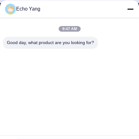
템: 32 인치 디스플레이에 직접 장착
된 반응 인프라 레드 터치 스크린으...
Echo Yang
9:47 AM
SHENZHEN MERCEDESTECHNOLOGY CO.,
Good day, what product are you looking for?
LTD.
sales6@lcd18.com
+86-189-22899266
4/F, 건축 D의 GongChuangYing 공업 단지, Baodan 도로 아니
오 8, Danzhutou의 Nanwan 거리, Longgang 지역, 심천 시,
518114, 중국 (본토)
중국 좋은 품질 와이파이 디지털 간판 공급자. 저작권 2013-2026 Shenzhen
MercedesTechnology Co., Ltd. 모든 권리는 보호됩니다.