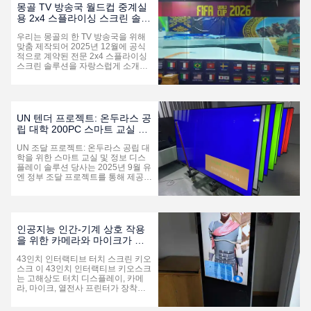
65인치선택적인 모델4K UHD 해상
몽골 TV 방송국 월드컵 중계실
도, 용량 터치 및 네이티브 윈도 시스
용 2x4 스플라이싱 스크린 솔루
템, 완전히 지원 클라이언트의 독점
션
소프트웨어 공공 정보 조회 및 경복
우리는 몽골의 한 TV 방송국을 위해
군인 및 여성의 엄숙한 기념.,안전하
맞춤 제작되어 2025년 12월에 공식
고 확장 가능한 솔루션은 우크라이나
적으로 계약된 전문 2x4 스플라이싱
의 투명한 통치, 공공 서비스 및 ...
스크린 솔루션을 자랑스럽게 소개합
니다. 이 프로젝트는 몽골 TV 방송국
의 방송실에 성공적으로 배포 및 구현
되었으며, 2026년 월드컵을 시청하는
축구 팬들에게 고화질의 끊김 없는 시
각적 경험을 제공하는 데 전념하고 있
UN 텐더 프로젝트: 온두라스 공
습니다. 이 솔루션은 고품질 스플라이
립 대학 200PC 스마트 교실 및
싱 스크린, 전면 유지보수 브래킷, 테
정보 디스플레이 솔루션
마 디자인 요소를 통합하여 월드컵 라
UN 조달 프로젝트: 온두라스 공립 대
이브 방송의 높은 수준의 시각적 및
학을 위한 스마트 교실 및 정보 디스
실용적 요구 사항을 완벽하게 충족하
플레이 솔루션 당사는 2025년 9월 유
며 고객으로부터 높은 인정과 ...
엔 정부 조달 프로젝트를 통해 제공된
스마트 교실 및 정보 디스플레이 솔루
션 전체를 소개하게 된 것을 자랑스럽
게 생각합니다. 이 프로젝트는 2025
년 12월에 성공적으로 수주되었습니
다. 이 프로젝트는 온두라스의 한 공
인공지능 인간-기계 상호 작용
립 대학에 공식적으로 배포 및 구현되
을 위한 카메라와 마이크가 있
어, 캠퍼스 교육 및 정보 통신을 현대
는 43" 터치 스크린 키오스크
화하기 위한 안정적이고 고성능의 대
43인치 인터랙티브 터치 스크린 키오
화형 교육용 디스플레이와 디지털 사
스크 이 43인치 인터랙티브 키오스크
이니지를 제공합니다. 일상적인 교육
는 고해상도 터치 디스플레이, 카메
시나리오를 위해 설계된 이 장치...
라, 마이크, 열전사 프린터가 장착된
올인원 스마트 터미널입니다. 영국 시
장을 위해 특별히 설계 및 맞춤 제작