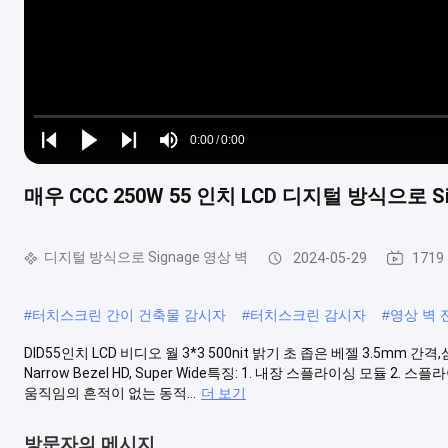
Loaded
:
0%
0:00
/
0:00
Play
Play
Play
Mute
Current
Duration
next
next
매우 CCC 250W 55 인치 LCD 디지털 방식으로 S
Time
디지털 방식으로 Signage 영상 벽
2024-05-29
1719
#
터치스크린 간이 건축물 감시자
#
터치스크린 감시자
#
영상 벽 
DID55인치 LCD 비디오 월 3*3 500nit 밝기 초 좁은 베젤 3.5mm 간
Narrow Bezel HD, Super Wide특징: 1. 내장 스플라이싱 모듈 
움직임의 흔적이 없는 동적...
더 보기
방문자의 메시지