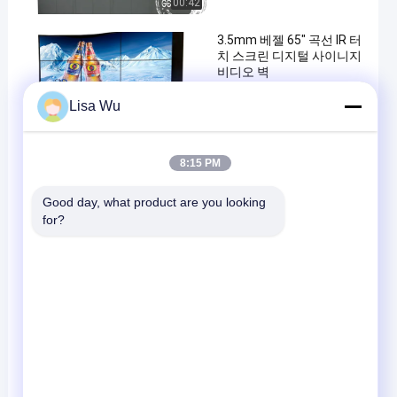
00:42
3.5mm 베젤 65" 곡선 IR 터
치 스크린 디지털 사이니지
비디오 벽
Lisa Wu
디지털 방식으로 Signage 영상
2025-12-30
벽
00:45
en
10.1인치 14인치 15.6인치
8:15 PM
ABS 쉘 L자형 터치스크린
LCD 디지털 사이니지 (카메
Good day, what product are you looking 
라 포함)
for?
터치 스크린 키오스크
00:45
2026-04-24
LED 라이트 스탠드 55"
1000-2500니트 고휘도 매
장 윈도우 와이파이 디지털
사이니지 키오스크
와이파이 디지털 간판
00:45
2025-12-22