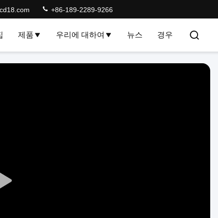
lcd18.com
+86-189-2289-9266
집
제품
우리에 대하여
뉴스
경우
Play
Video