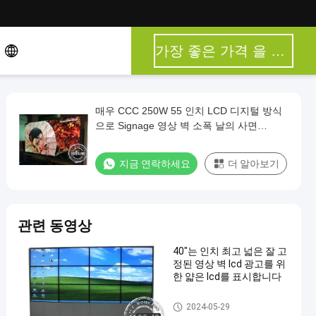
가장 좋은 가격 을 구하라
매우 CCC 250W 55 인치 LCD 디지털 방식
으로 Signage 영상 벽 소폭 날의 사면
1.8mm
지금 연락하세요
더 알아보기
관련 동영상
40"는 인치 최고 넓은 잘 고
정된 영상 벽 lcd 광고를 위
한 얇은 lcd를 표시합니다
디지털 방식으로 Signage 영상
2024-05-29
벽