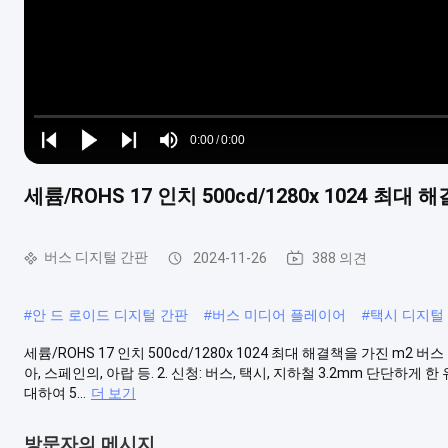
Loaded
:
0%
0:00
/
0:00
Play
Play
Play
Mute
Current
Duration
next
next
세륨/ROHS 17 인치 500cd/1280x 1024 최
Time
버스 디지털 간판
2024-11-26
388 의견
#
안 드 로이드 디지털 간판
#
버스 미디어 플레이어
#
택시 디지털 
세륨/ROHS 17 인치 500cd/1280x 1024 최대 해결책을 가진 m2 버스
아, 스페인의, 아랍 등. 2. 신청: 버스, 택시, 지하철 3.2mm 단단하게
대하여 5...
더 보기
방문자의 메시지