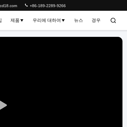
lcd18.com
+86-189-2289-9266
집
제품
우리에 대하여
뉴스
경우
Play
Video