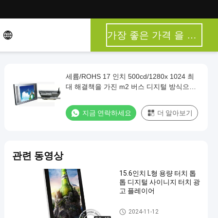
가장 좋은 가격 을 구하라
세륨/ROHS 17 인치 500cd/1280x 1024 최
대 해결책을 가진 m2 버스 디지털 방식으로
Signage
지금 연락하세요
더 알아보기
관련 동영상
15.6인치 L형 용량 터치 톱
톱 디지털 사이니지 터치 광
고 플레이어
버스 디지털 간판
2024-11-12