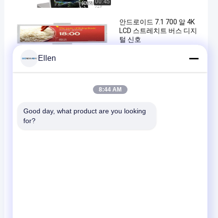
00:45
안드로이드 7.1 700 알 4K
LCD 스트레치트 버스 디지
털 신호
Ellen
버스 디지털 간판
2025-12-30
00:46
en
22 인치 천장 산 자동 놀이
8:44 AM
LCD 영상 버스 디지털 방식
으로 Signage 텔레비젼 스
Good day, what product are you looking 
크린 감시자는 반복 단말 표
for?
시의 아래 튀깁니다
버스 디지털 간판
00:44
2025-09-01
광고 화면 안드로이드 4G
GPS 택시 버스 디지털 신호
10 인치
버스 디지털 간판
2023-06-26
00:45