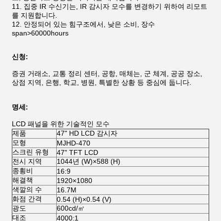
집중 IR 수신기는, IR 감시자 모수를 변경하기 위하여 리모트
를 지원합니다.
안정되어 있는 힘구조에서, 낮은 소비, 장수
span>60000hours
신청:
증권 거래소, 교통 정리 센터, 공항, 매체는, 군 체계, 공공 장소,
상점 지역, 은행, 학교, 병원, 특별한 상황 등 중심에 둡니다.
명세:
LCD 패널을 위한 기술적인 모수
제품
47" HD LCD 감시자
모형
MJHD-470
스크린 유형
47" TFT LCD
전시 지역
1044년 (W)×588 (H)
종횡비
16:9
해결책
1920×1080
색깔의 수
16.7M
화점 간격
0.54 (H)×0.54 (V)
광도
600cd/㎡
대조
4000:1