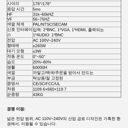
시야각
178°/178°
응답 시간
5ms
HF
31k~60kHZ
VF
56~75HZ
색깔 체계
PAL/NTSC/SECAM
신호 인터페이
입력: 2*BNC, 1*VGA, 1*HDMI, 출력되는
스
1*AUDIO: 1*BNC
전압
AC 100V~240V
형태에
≤260W
대기 모형
≤3W
작동 온도
0°~50°
습도
20%~80%
생활
60000H
색깔
까맣고/백색/주문을 받아서 만드는
부금
탁상용/잘 고정된
증명서
CE/3C/FCC/UL
차원
1109.6×660×119.7
순중량
43KG
경쟁 이점:
넓은 전압 범위, AC 110V~240V의 산업 급료 디자인은 가혹한 환
경에서, 이용될 수 있습니다.