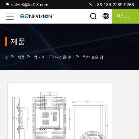
sales6@lcd18.com
+86-189-2289-9266
따옴표
제품
>
>
>
집
제품
벽 거치 LCD 디스플레이
5Ms 높은 광도 HD Hdmi는 Lcd 감시자 178° 시야각 생생한 이미지 배치를 입력했습니다