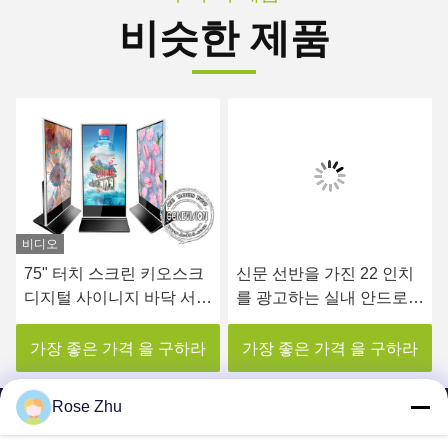
비슷한 제품
비디오
75" 터치 스크린 키오스크
신문 선반을 가진 22 인치
디지털 사이니지 바닥 서있
를 광고하는 실내 안드로이
는 광고 장비
드 간이 건축물 디지털 방
식으로 Signage LCD 감시
가장 좋은 가격 을 구하라
가장 좋은 가격 을 구하라
자
Rose Zhu