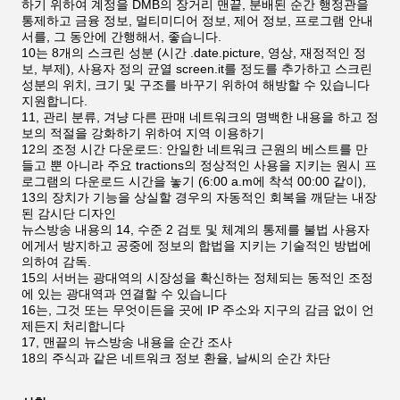
하기 위하여 계정을 DMB의 장거리 맨끝, 분배된 순간 행정관을
통제하고 금융 정보, 멀티미디어 정보, 제어 정보, 프로그램 안내
서를, 그 동안에 간행해서, 좋습니다.
10는 8개의 스크린 성분 (시간 .date.picture, 영상, 재정적인 정
보, 부제), 사용자 정의 균열 screen.it를 정도를 추가하고 스크린
성분의 위치, 크기 및 구조를 바꾸기 위하여 해방할 수 있습니다
지원합니다.
11, 관리 분류, 겨냥 다른 판매 네트워크의 명백한 내용을 하고 정
보의 적절을 강화하기 위하여 지역 이용하기
12의 조정 시간 다운로드: 안일한 네트워크 근원의 베스트를 만
들고 뿐 아니라 주요 tractions의 정상적인 사용을 지키는 원시 프
로그램의 다운로드 시간을 놓기 (6:00 a.m에 착석 00:00 같이),
13의 장치가 기능을 상실할 경우의 자동적인 회복을 깨닫는 내장
된 감시단 디자인
뉴스방송 내용의 14, 수준 2 검토 및 체계의 통제를 불법 사용자
에게서 방지하고 공중에 정보의 합법을 지키는 기술적인 방법에
의하여 감독.
15의 서버는 광대역의 시장성을 확신하는 정체되는 동적인 조정
에 있는 광대역과 연결할 수 있습니다
16는, 그것 또는 무엇이든을 곳에 IP 주소와 지구의 감금 없이 언
제든지 처리합니다
17, 맨끝의 뉴스방송 내용을 순간 조사
18의 주식과 같은 네트워크 정보 환율, 날씨의 순간 차단