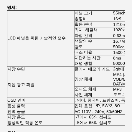
명세:
패널 크기
55inch
종횡비
16:9
활동 분야
1210mm (
최대. 해결책
1920x 1
화점 간격
0.63mm (
LCD 패널을 위한 기술적인 모수
색깔의 수
16.7M
광도
500cd/m2
대조 비율
1500:1
대답하는 시간
8ms
패널 생활
50000 
저장 수단
플래시 메모리 카드
2gb에 수
MP4 (AVI
영상 체재
VOB/MPG
DAT/MPG
지원 광고 파일
오디오 체재
MP3
사진 체재
도트 JPG
OSD 언어
, 영어, 중국어, 프랑스어, 독
음성 출력
입체 음향 L/R, 5W*2, 8Ω
전력 공급
AC 110V - 240V, 50/60HZ
저장 온도
-7에서 65의 섭씨도
정상적인 작동 온도
-5에서 65의 섭씨도