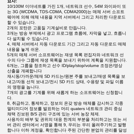
묘사:
10/100M 이더네트를 가진 1개, 네트워크 선수, 54M 와이파이 또
는 3G (WCDMA, TDS-CDMA, CDMA2000)는 매체 서버 소프트
웨어에 의해 매체 내용을 지역 서버에서 그리고 처리한 다운로드
할 수 있습니다.
2개의 포탄은 고품질 기계설비로 만듭니다.
3개는 방송 부제에서 광고 프로그램 흐름에, 자막을 넣고, 흐릅니
다 설치될 수 있습니다.
4, 매체 서버에서 자동 다운로드 기간 그리고 자동 다운로드 매체
내용을 놓게 쉬운.
5개의 매체 서버 소프트웨어는 재생 목록 편집자와 네트워크 선
수의 다수 그룹에 재생 목록을 보내기 위하여 계획을 지원합니다.
6개는, 그룹을 창조하고 선수 ID/play/stop/volume 조정은/영상
산출을 개폐합니다
재시동/가까운/체재 SD 카드는/원본 주를 보내고/재생 목록을 보
내고/자동 선적 보내고/전시 SD 카드 상태, 수용량 및 파일 이름
의 명령을 놉니다.
7개의 광고를 기계를 위해 새롭게 하는 소프트웨어는 신청합니
다.
8, 취급하고, 통제하고, 정보의 온갖 방송 매체를 감시하고 각종
멀티미디어 정보를 발표하는 머리 quaters 네트워크 관리 중심
채택 진보된 B/S 관리 구조에 있는 서버 농장 체제.
사용자의 배부 및 권위의 대응 한계의 부분을 처리하고는 또는 서
버 관리 센터에서 서명을 통해 9, 우리는 우리 올려주기하고 발행
합니다 이하 계정을, 확인합니다 주된 간단한 분업의 관리를 달성