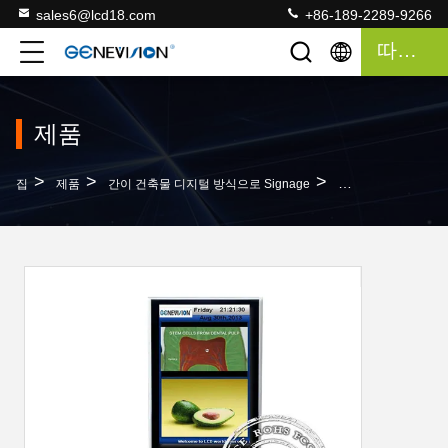
sales6@lcd18.com
+86-189-2289-9266
따옴표
제품
>
>
>
집
제품
간이 건축물 디지털 방식으로 Signage
55 인치 네트워크 디지