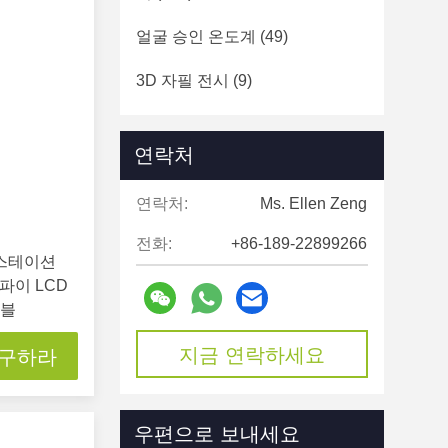
얼굴 승인 온도계
(49)
3D 자필 전시
(9)
투명한 Lcd 진열장
(15)
연락처
오픈 프레임 LCD 디스플레이
(43)
연락처:
Ms. Ellen Zeng
HD 미디어 플레이어 상자
(42)
전화:
+86-189-22899266
 스테이션
터치스크린 구조
(15)
파이 LCD
이블
터치 스크린 디지털 신호
(188)
지금 연락하세요
 구하라
디지털 신호 디스플레이
(31)
우편으로 보내세요