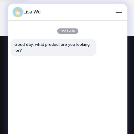
Lisa Wu
9:23 AM
Good day, what product are you looking 
for?
연락주세요
sales6@lcd18.com
+86-189-22899266
4/F, 건축 D의 GongChuangYing 공업 단지,
Baodan 도로 아니오 8, Danzhutou의 Nanwan 거
리, Longgang 지역, 심천 시, 518114, 중국 (본토)