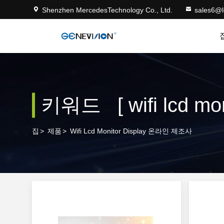
Shenzhen MercedesTechnology Co., Ltd.
sales6@
키워드 [ wifi lcd mo
집
>
제품
>
Wifi Lcd Monitor Display 온라인 제조사