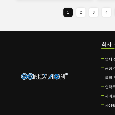
1
2
3
4
회사 
업체 
공장 
품질 
연락
사이
사생활