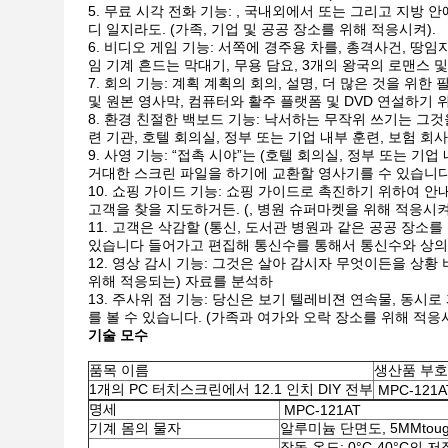
무료 시각 전화 기능: , 국내외에서 또는 그리고 지방 
디 일지라도. (가족, 기업 및 공공 장소를 위해 적응시켜).
비디오 게임 기능: 서쪽에 경주용 차를, 총격사건, 땅임자
임 기계 흔드는 막대기, 무용 담요, 3개의 왕국의 로맨스 
회의 기능: 계획 계획의 회의, 설명, 더 많은 것을 위한
및 원본 영사막, 컴퓨터와 활주 플랫폼 및 DVD 연설하기 
환경 친절한 백보드 기능: 낙서하는 무작위 쓰기는 그것을 위해
련 기관, 호텔 회의실, 정부 또는 기업 내부 훈련, 보험 회사 
사영 기능: “접촉 시야”는 (호텔 회의실, 정부 또는 기
거대한 스크린 파일을 하기에 교환할 영사기를 수 있습니
쇼핑 가이드 기능: 쇼핑 가이드로 촉진하기 위하여 안
고객을 찾을 지도하거든. (, 병원 슈퍼마켓을 위해 적응시켜,
고객은 삭감할 (통신, 도서관 병원과 같은 공공 장소를 
있습니다 들어가고 편집해 통신수를 통해서 통신수와 상의
영상 감시 기능: 그것은 살아 감시자 무엇이든을 상황 
위해 적응되는) 자료를 분석하
주사위 점 기능: 당신은 보기 텔레비젼 연속물, 동시로
를 볼 수 있습니다. (가족과 여가와 오락 장소를 위해 적응
기술 모수
품목 이름
생산품 부호
1개의 PC 터치스크린에서 12.1 인치 DIY 전부
MP
명세
MPC-121AT
기계 몸의 물자
알루미늄 단면도, 5MMtoug
작동 온도: 0°C-40°C의 저장