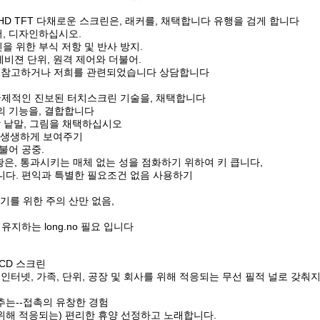
HD TFT 다채로운 스크린은, 래커를, 채택합니다 유행을 검게 합니다
, 디자인하십시오.
린을 위한 부식 저항 및 반사 방지.
레비젼 단위, 원격 제어와 더불어.
부를 참고하거나 저희를 관련되었습니다 상담합니다
 국제적인 진보된 터치스크린 기술을, 채택합니다
시의 기능을, 결합합니다
합 낱말, 그림을
채택하십시오
, 생생하게 보여주기
불어 공중.
황은, 통과시키는 매체 없는 성을 점화하기 위하여 키 큽니다,
니다.
편익과 특별한 필요조건 없음
사용하기
전기를 위한 주의 산만 없음,
 유지하는 long.no 필요 입니다
LCD 스크린
에 인터넷, 가족, 단위, 공장 및 회사를 위해 적응되는 무선 필적 널로 갖
추는--접촉의 유창한 경험
을 위해 적응되는) 편리한 휴양 선정하고 노래합니다.