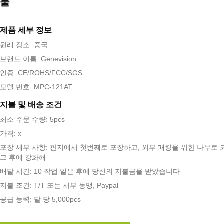
물
제품 세부 정보
원래 장소: 중국
브랜드 이름: Genevision
인증: CE/ROHS/FCC/SGS
모델 번호: MPC-121AT
지불 및 배송 조건
최소 주문 수량: 5pcs
가격: x
포장 세부 사항: 판지에서 첫번째로 포장하고, 외부 패킹을 위한 나무로 
그 후에 강화해
배달 시간: 10 작업 일은 후에 당신의 지불금을 받았습니다
지불 조건: T/T 또는 서부 동맹, Paypal
공급 능력: 달 당 5,000pcs