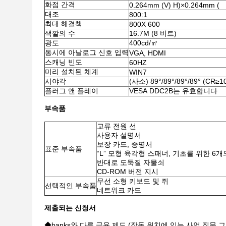
화점 간격
0.264mm (V) H)×0.264mm (
대조
800:1
최대 해결책
800X 600
색깔의 수
16.7M (8 비트)
광도
400cd/㎡
동시에 아날로그 신호 입력
VGA, HDMI
스캐닝 빈도
60HZ
미리 설치된 체계
WIN7
시야각
(사소) 89°/89°/89°/89° (CR≥1
플러그 앤 플레이
VESA DDC2B는 유효합니다
부속품
교류 전원 선
사용자 설명서
보장 카드, 증명서
표준 부속품
“L” 모형 육각형 스패너, 기초를 위한 6
반대로 도둑질 자물쇠
CD-ROM 버전 지시
무선 소형 키보드 및 쥐
선택적인 부속품
네트워크 카드
제출되는 신청서
◆banks와 다른 금융 제도 (작동 위치에 있는 사업 질문 