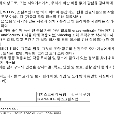
안에 이상으로, 또는 지역에서에서, 우리가 비싼 비용 없이 광섬유 광대역에
, W.O.W., 소설적인 여행 하기 위하여 손잡이도, 핸들 연결되는으로 작용
및 무엇 아닙니다 (가족과 오락 장소를 위해 적응시켜)
 필요 없음 영사기와 같은 지원과 장치 s 플러그 앤 플레이를 지원하는 장
위하여.
 좋이어 녹색 펜 손을 가진 아무 필요도 erase.writing는 가능하지 않
andSecurity 회사를 위해 적응되는) videoing 조차 무작위로 삭제하거
업 내부 회의, 학교 훈련 기관 보험 회사 및 경비 회사를 위해 적응되는) 더
다
내하기 위하여 그들의 필요, 그것이 또한 광고와 선전으로 추가 기능에게
 도서관, 호텔, 박람회. 그리고 도매 쇼핑 센터)
위해 등등 적응되는) 각종 E 파일 및 정보에 필요가 있는 정보를 찾기 위
의 비용을
비는 감시구역의 안전을 감시하골 (학교, 안전 및 보호, 경찰 감시 등의 시
 파도타기를 하고기 및 보기 텔레비젼, 게임 및 노래방이 동일한 사실이기
시켜)
터치스크린의 유형
컴퓨터 구성
IR /Resist 터치스크린
직업
C-121AT
hened 유리
 온도: - 20°C-60°C의 습도: 20%-80%