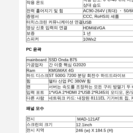
작용 온도
상대 습도
전력 흩어지기 및 힘
AC90-264V (최대) ・ 50/6
증명서
CCC, RoHS의 세륨
터치스크린 커뮤니케이션 연결
USB
영상 신호 입력의 연결
HDMI&VGA
보증
1 년
스피커
10Wx2
PC 윤곽
mainboard
SSD Onda B75
가공업자
간 이중 핵심 G2020
Ram
KMGMAX 4G
하드 디스크
ST 500G 7200 분당 회전수 하드드라이브
힘
델타 산업 PC 380W 힘
팬
서버는 속도를 조정하는 모든 구리 방열기 두 배
입력 포트
1*VGA 2*HDMI 2*USB 2*RJ45의 오디오, 
다른 사람
네트워크 카드: 내장된 8111EL 기가비트 칩, 키
패널 모수
전시
MAD-12
스크린의 크기
12.1inch
전시 지역
246 (w) X 184.5 (H)