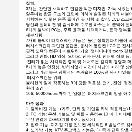
철학.
3개는, 간단한 채택하고 민감한 외관 디자인, 가득 차있는 
알루미늄 합금
구조와 표면에 의하여 솔질된 처리와 더불어
저항하는 4, 좋은 음푹 들어간 곳 저항 및 찰상, LCD 스크
당신의 텔레비젼 및 컴퓨터에 수로를 바꾸는 5, 붙박이 텔
6개의 붙박이 PC는, 주류 윤곽을 채택하거나, 윤곽 명
세부사항.
7개의 붙박이 터치스크린 기능은, 높은 정확한과 더불어
터치스크린
과 과민한 응답은, 동시에 통합된 LCD 큰 전
필적 도유
와 컴퓨터 네트워킹 기술.
멀티미디어 toolto 결
그리고 만화, HD 영상, 오디오,
전자 문서, 인터넷 정보 등
전례가 없는 시각적인 충격 및 애처로운 감각의
경험과 더
8개의 높은 안정성, 변하지않게 시간이 지남에 따라 및 상
그리고 가장 높은 광학적인 투과율은 100%년 까지이었습
터치스크린을 위해.
불리한의 밑에 작동하는 9의 강한 적응성, 전기, 전압, 정
환경 조건
10의 50000hours까지 긴 일생은, 터치스크린의 일생 아주
다수 성과
텔레비젼 기능: (가족, 단위 및 기업을 위해 적응되는) 
PC 기능: 무선 키보드 및 쥐를 사용하는 10 미터 이내
무선 연결에 파도타기를 하기, 동시에)
접촉 기능: 다지점 가장 진보된 세계적인 6 발생으로 갖
노래방 기능: KTV 주크박스 기능은, (가족과 단위 당