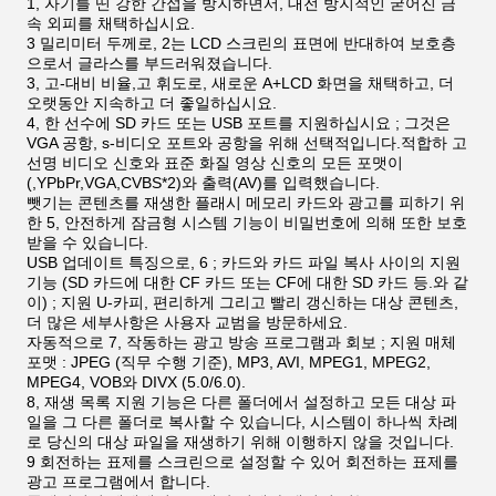
1, 자기를 띤 강한 간섭을 방지하면서, 대전 방지적인 굳어진 금
속 외피를 채택하십시요.
3 밀리미터 두께로, 2는 LCD 스크린의 표면에 반대하여 보호층
으로서 글라스를 부드러워졌습니다.
3, 고-대비 비율,고 휘도로, 새로운 A+LCD 화면을 채택하고, 더
오랫동안 지속하고 더 좋일하십시요.
4, 한 선수에 SD 카드 또는 USB 포트를 지원하십시요 ; 그것은
VGA 공항, s-비디오 포트와 공항을 위해 선택적입니다.적합하 고
선명 비디오 신호와 표준 화질 영상 신호의 모든 포맷이
(,YPbPr,VGA,CVBS*2)와 출력(AV)를 입력했습니다.
뺏기는 콘텐츠를 재생한 플래시 메모리 카드와 광고를 피하기 위
한 5, 안전하게 잠금형 시스템 기능이 비밀번호에 의해 또한 보호
받을 수 있습니다.
USB 업데이트 특징으로, 6 ; 카드와 카드 파일 복사 사이의 지원
기능 (SD 카드에 대한 CF 카드 또는 CF에 대한 SD 카드 등.와 같
이) ; 지원 U-카피, 편리하게 그리고 빨리 갱신하는 대상 콘텐츠,
더 많은 세부사항은 사용자 교범을 방문하세요.
자동적으로 7, 작동하는 광고 방송 프로그램과 회보 ; 지원 매체
포맷 : JPEG (직무 수행 기준), MP3, AVI, MPEG1, MPEG2,
MPEG4, VOB와 DIVX (5.0/6.0).
8, 재생 목록 지원 기능은 다른 폴더에서 설정하고 모든 대상 파
일을 그 다른 폴더로 복사할 수 있습니다, 시스템이 하나씩 차례
로 당신의 대상 파일을 재생하기 위해 이행하지 않을 것입니다.
9 회전하는 표제를 스크린으로 설정할 수 있어 회전하는 표제를
광고 프로그램에서 합니다.