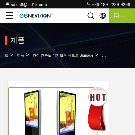
sales6@lcd18.com
+86-189-2289-9266
따옴표
제품
>
>
>
집
제품
간이 건축물 디지털 방식으로 Signage
USB 항구를 가진 