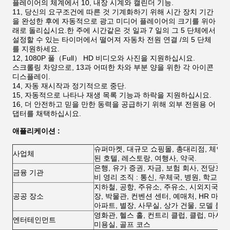
플레이어의 체계에서 10, 내장 시계와 캘린더 기능.
11, 당신의 요구조건에 따른 것 기계화하기 위해 시간 장치 기간
을 완성한 후에 자동적으로 광고 미디어 플레이어의 크기를 위아
래로 돌리십시요.한 주에 시간같은 것 일과 7 일의 그 5 단체에서
설정할 수 있는 타이머에서 떨어져 자동차 전원 연결 /의 5 단체
를 지원하세요.
12, 1080P 풀（Full） HD 비디오와 사진을 지원하십시요.
스크롤링 차양으로, 13과 어떠한 차와 부분 양을 위한 각 아이콘
디스플레이.
14, 자동 재시작과 정기적으로 중단.
15, 자동적으로 나타나 재생 목록 기능과 하락을 지원하십시요.
16, 더 안전하고 믿을 만한 동력을 공급하기 위해 외부 전원용 어
댑터를 채택하십시요.
애플리케이션 :
슈퍼마켓, 대규모 쇼핑몰, 총대리점, 체인 상
사업체
된 호텔, 레스토랑, 여행사, 약국.
은행, 유가 증권, 자금, 보험 회사, 전당포 ;
금융 기관
비 영리 조직 : 통신, 우체국, 병원, 학교 ;
지하철, 공항, 주유소, 주유소, 시외지국, 서
공공 장소
장, 박물관, 컨벤션 센터, 예매처, HR 마케팅
아파트, 별장, 사무실, 상가 건물, 모델 룸,
영화관, 헬스 홀, 컨트리 클럽, 클럽, 마사지 
엔터테인먼트
미용실, 골프 코스