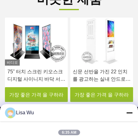
비디오
75" 터치 스크린 키오스크
신문 선반을 가진 22 인치
디지털 사이니지 바닥 서있
를 광고하는 실내 안드로이
는 광고 장비
드 간이 건축물 디지털 방
식으로 Signage LCD 감시
가장 좋은 가격 을 구하라
가장 좋은 가격 을 구하라
자
Lisa Wu
6:35 AM