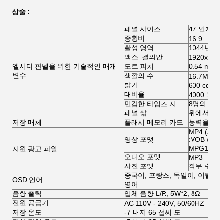
상술 :
패널 사이즈
47 인치 
종횡비
16:9
활성 영역
1044년 m
맥스. 결의안
1920x 10
엘시디 판넬을 위한 기술적인 매개
도트 피치
0.54 mm(
변수
색깔의 수
16.7M
밝기
600 cd/m
대비율
4000:1
민감한 타임즈 지
8명의 부
패널 삶
위에서 말한
저장 매체
플래시 메모리 카드
능력을 위한
MP4 (AVI 
영상 포맷
:VOB / M
MPG1)
지원 광고 파일
오디오 포맷
MP3
사진 포맷
직무 수행
중국이, 프랑스, 독일이, 이탈
OSD 언어
영어
음향 출력
입체 음향 L/R, 5W*2, 8Ω
전원 공급기
AC 110V - 240V, 50/60HZ
저장 온도
-7 내지 65 섭씨 도